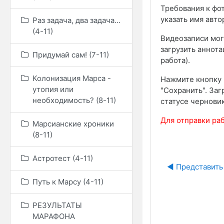
Требования к фо
указать имя авто
Раз задача, два задача...
(4-11)
Видеозаписи могу
загрузить аннот
Придумай сам! (7-11)
работа).
Колонизация Марса -
Нажмите кнопку 
утопия или
"Сохранить". За
необходимость? (8-11)
статусе чернови
Для отправки ра
Марсианские хроники
(8-11)
Астротест (4-11)
◀︎ Представить
Путь к Марсу (4-11)
РЕЗУЛЬТАТЫ
МАРАФОНА