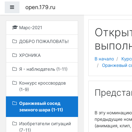
open.179.ru
Боковая панель
Перейти к основному
Марс-2021
Откры
ДОБРО ПОЖАЛОВАТЬ!
выпол
ХРОНИКА
В начало
Курс
Оранжевый со
Я - наблюдатель (1-11)
Конкурс кроссвордов
(1-9)
Предста
Оранжевый сосед
земного шара (1-11)
В эту номинацию
предыдущие номи
Изобретатели ситуаций
(
анимация, клип, 
(7-11)